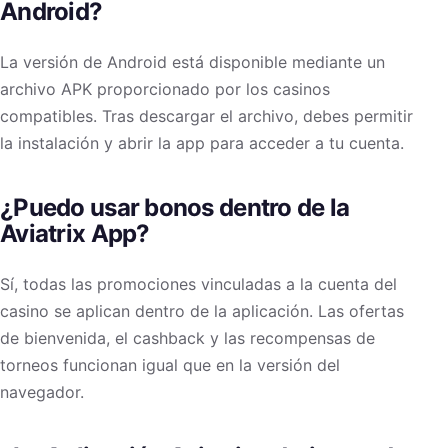
Android?
La versión de Android está disponible mediante un
archivo APK proporcionado por los casinos
compatibles. Tras descargar el archivo, debes permitir
la instalación y abrir la app para acceder a tu cuenta.
¿Puedo usar bonos dentro de la
Aviatrix App?
Sí, todas las promociones vinculadas a la cuenta del
casino se aplican dentro de la aplicación. Las ofertas
de bienvenida, el cashback y las recompensas de
torneos funcionan igual que en la versión del
navegador.