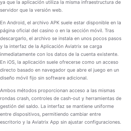
ya que la aplicación utiliza la misma infraestructura de
servidor que la versión web.
En Android, el archivo APK suele estar disponible en la
página oficial del casino o en la sección móvil. Tras
descargarlo, el archivo se instala en unos pocos pasos
y la interfaz de la Aplicación Aviatrix se carga
inmediatamente con los datos de la cuenta existente.
En iOS, la aplicación suele ofrecerse como un acceso
directo basado en navegador que abre el juego en un
diseño móvil fijo sin software adicional.
Ambos métodos proporcionan acceso a las mismas
rondas crash, controles de cash-out y herramientas de
gestión del saldo. La interfaz se mantiene uniforme
entre dispositivos, permitiendo cambiar entre
escritorio y la Aviatrix App sin ajustar configuraciones.