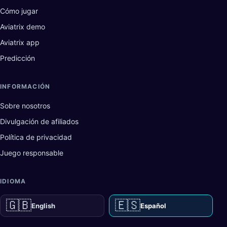
Cómo jugar
Aviatrix demo
Aviatrix app
Predicción
INFORMACIÓN
Sobre nosotros
Divulgación de afiliados
Política de privacidad
Juego responsable
IDIOMA
🇬🇧
🇪🇸
English
Español