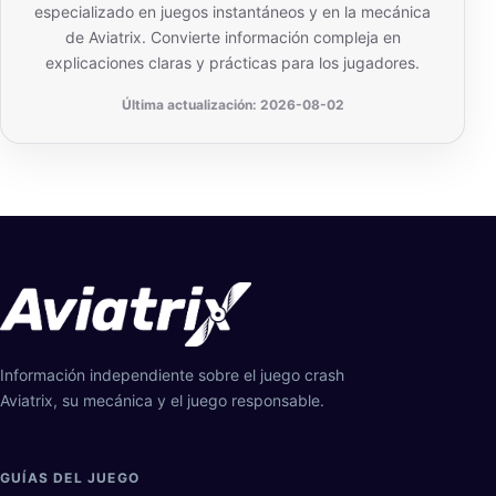
especializado en juegos instantáneos y en la mecánica
de Aviatrix. Convierte información compleja en
explicaciones claras y prácticas para los jugadores.
Última actualización:
2026-08-02
Información independiente sobre el juego crash
Aviatrix, su mecánica y el juego responsable.
GUÍAS DEL JUEGO