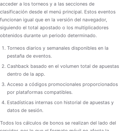
acceder a los torneos y a las secciones de
clasificación desde el menú principal. Estos eventos
funcionan igual que en la versión del navegador,
siguiendo el total apostado o los multiplicadores
obtenidos durante un periodo determinado.
Torneos diarios y semanales disponibles en la
pestaña de eventos.
Cashback basado en el volumen total de apuestas
dentro de la app.
Acceso a códigos promocionales proporcionados
por plataformas compatibles.
Estadísticas internas con historial de apuestas y
datos de sesión.
Todos los cálculos de bonos se realizan del lado del
servidor, por lo que el formato móvil no afecta la