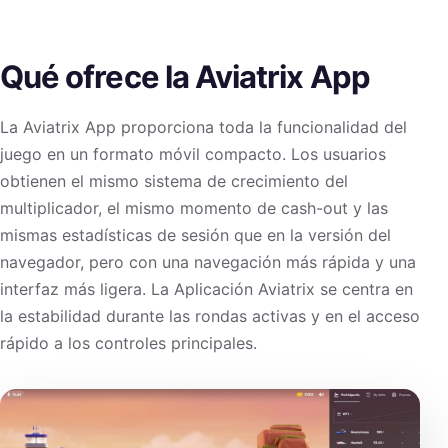
Qué ofrece la Aviatrix App
La Aviatrix App proporciona toda la funcionalidad del
juego en un formato móvil compacto. Los usuarios
obtienen el mismo sistema de crecimiento del
multiplicador, el mismo momento de cash-out y las
mismas estadísticas de sesión que en la versión del
navegador, pero con una navegación más rápida y una
interfaz más ligera. La Aplicación Aviatrix se centra en
la estabilidad durante las rondas activas y en el acceso
rápido a los controles principales.