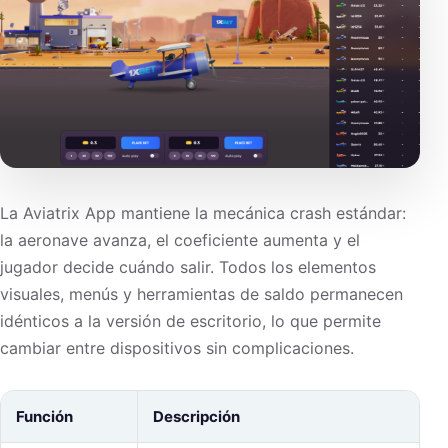
La Aviatrix App mantiene la mecánica crash estándar:
la aeronave avanza, el coeficiente aumenta y el
jugador decide cuándo salir. Todos los elementos
visuales, menús y herramientas de saldo permanecen
idénticos a la versión de escritorio, lo que permite
cambiar entre dispositivos sin complicaciones.
Función
Descripción