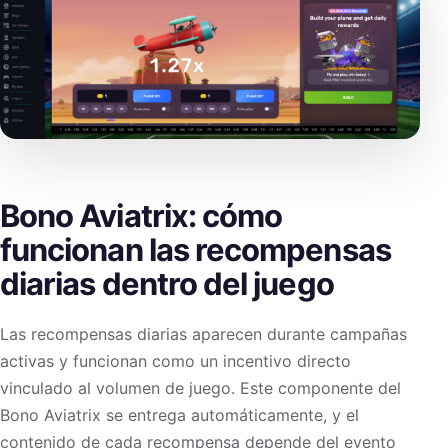
Bono Aviatrix: cómo
funcionan las recompensas
diarias dentro del juego
Las recompensas diarias aparecen durante campañas
activas y funcionan como un incentivo directo
vinculado al volumen de juego. Este componente del
Bono Aviatrix se entrega automáticamente, y el
contenido de cada recompensa depende del evento