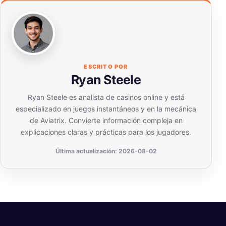
ESCRITO POR
Ryan Steele
Ryan Steele es analista de casinos online y está
especializado en juegos instantáneos y en la mecánica
de Aviatrix. Convierte información compleja en
explicaciones claras y prácticas para los jugadores.
Última actualización:
2026-08-02