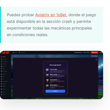
Puedes probar
Aviatrix en 1xBet
, donde el juego
está disponible en la sección crash y permite
experimentar todas las mecánicas principales
en condiciones reales.