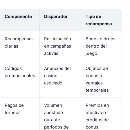
Componente
Disparador
Tipo de
recompensa
Recompensas
Participación
Bonos o drops
diarias
en campañas
dentro del
activas
juego
Códigos
Anuncios del
Objetos de
promocionales
casino
bonus o
asociado
ventajas
temporales
Pagos de
Volumen
Premios en
torneos
apostado
efectivo o
durante
créditos de
periodos de
bonus