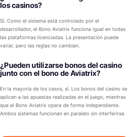
los casinos?
Sí. Como el sistema está controlado por el
desarrollador, el Bono Aviatrix funciona igual en todas
las plataformas licenciadas. La presentación puede
variar, pero las reglas no cambian.
¿Pueden utilizarse bonos del casino
junto con el bono de Aviatrix?
En la mayoría de los casos, sí. Los bonos del casino se
aplican a las apuestas realizadas en el juego, mientras
que el Bono Aviatrix opera de forma independiente.
Ambos sistemas funcionan en paralelo sin interferirse.