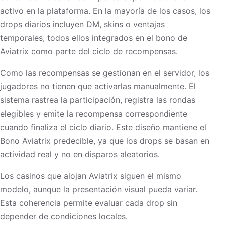
activo en la plataforma. En la mayoría de los casos, los
drops diarios incluyen DM, skins o ventajas
temporales, todos ellos integrados en el bono de
Aviatrix como parte del ciclo de recompensas.
Como las recompensas se gestionan en el servidor, los
jugadores no tienen que activarlas manualmente. El
sistema rastrea la participación, registra las rondas
elegibles y emite la recompensa correspondiente
cuando finaliza el ciclo diario. Este diseño mantiene el
Bono Aviatrix predecible, ya que los drops se basan en
actividad real y no en disparos aleatorios.
Los casinos que alojan Aviatrix siguen el mismo
modelo, aunque la presentación visual pueda variar.
Esta coherencia permite evaluar cada drop sin
depender de condiciones locales.