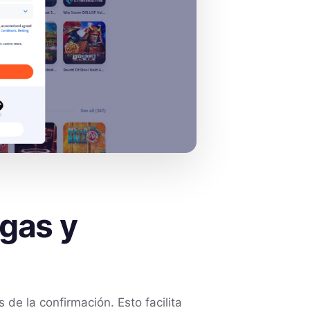
gas y
 de la confirmación. Esto facilita