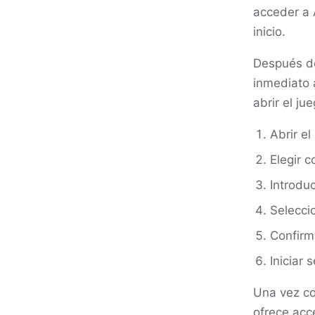
acceder a A
inicio.
Después de
inmediato 
abrir el j
Abrir el
Elegir 
Introdu
Selecci
Confirm
Iniciar 
Una vez co
ofrece acc