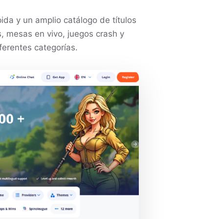
da y un amplio catálogo de títulos
 mesas en vivo, juegos crash y
ferentes categorías.