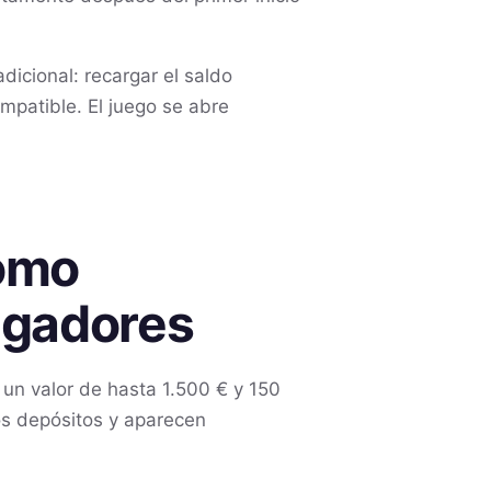
dicional: recargar el saldo
mpatible. El juego se abre
cómo
ugadores
un valor de hasta 1.500 € y 150
os depósitos y aparecen