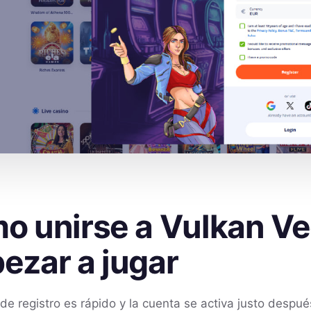
o unirse a Vulkan Ve
ezar a jugar
de registro es rápido y la cuenta se activa justo después