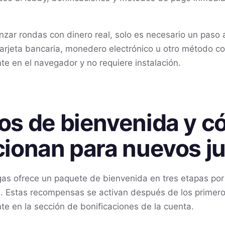
zar rondas con dinero real, solo es necesario un paso a
arjeta bancaria, monedero electrónico u otro método co
te en el navegador y no requiere instalación.
os de bienvenida y 
cionan para nuevos j
as ofrece un paquete de bienvenida en tres etapas por 
is. Estas recompensas se activan después de los primer
te en la sección de bonificaciones de la cuenta.