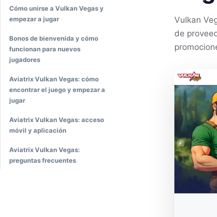
Cómo unirse a Vulkan Vegas y
empezar a jugar
Vulkan Veg
de proveed
Bonos de bienvenida y cómo
promocione
funcionan para nuevos
jugadores
Aviatrix Vulkan Vegas: cómo
encontrar el juego y empezar a
jugar
Aviatrix Vulkan Vegas: acceso
móvil y aplicación
Aviatrix Vulkan Vegas:
preguntas frecuentes