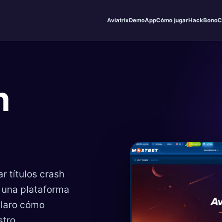
Aviatrix
Demo
App
Cómo jugar
Hack
Bono
C
n
r títulos crash
e una plataforma
 claro cómo
stro,