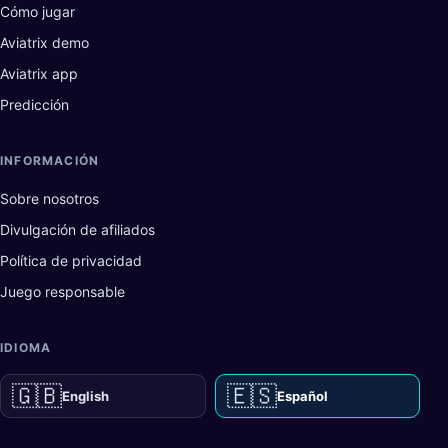
Cómo jugar
Aviatrix demo
Aviatrix app
Predicción
INFORMACIÓN
Sobre nosotros
Divulgación de afiliados
Política de privacidad
Juego responsable
IDIOMA
🇬🇧
🇪🇸
English
Español