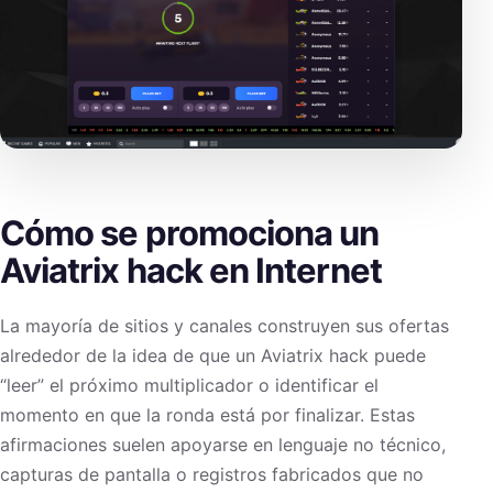
Cómo se promociona un
Aviatrix hack en Internet
La mayoría de sitios y canales construyen sus ofertas
alrededor de la idea de que un Aviatrix hack puede
“leer” el próximo multiplicador o identificar el
momento en que la ronda está por finalizar. Estas
afirmaciones suelen apoyarse en lenguaje no técnico,
capturas de pantalla o registros fabricados que no