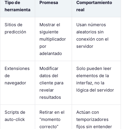
Tipo de
Promesa
Comportamiento
herramienta
real
Sitios de
Mostrar el
Usan números
predicción
siguiente
aleatorios sin
multiplicador
conexión con el
por
servidor
adelantado
Extensiones
Modificar
Solo pueden leer
de
datos del
elementos de la
navegador
cliente para
interfaz, no la
revelar
lógica del servidor
resultados
Scripts de
Retirar en el
Actúan con
auto-click
“momento
temporizadores
correcto”
fijos sin entender