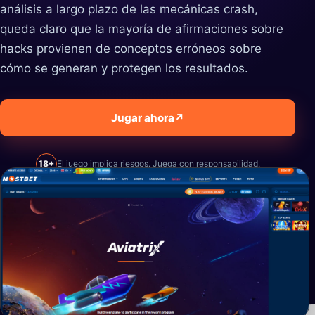
análisis a largo plazo de las mecánicas crash,
queda claro que la mayoría de afirmaciones sobre
hacks provienen de conceptos erróneos sobre
cómo se generan y protegen los resultados.
Jugar ahora
↗
18+
El juego implica riesgos. Juega con responsabilidad.