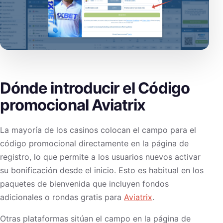
Dónde introducir el Código
promocional Aviatrix
La mayoría de los casinos colocan el campo para el
código promocional directamente en la página de
registro, lo que permite a los usuarios nuevos activar
su bonificación desde el inicio. Esto es habitual en los
paquetes de bienvenida que incluyen fondos
adicionales o rondas gratis para
Aviatrix
.
Otras plataformas sitúan el campo en la página de