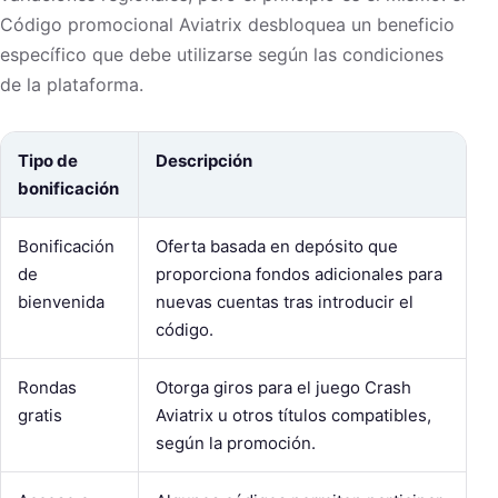
Código promocional Aviatrix desbloquea un beneficio
específico que debe utilizarse según las condiciones
de la plataforma.
Tipo de
Descripción
bonificación
Bonificación
Oferta basada en depósito que
de
proporciona fondos adicionales para
bienvenida
nuevas cuentas tras introducir el
código.
Rondas
Otorga giros para el juego Crash
gratis
Aviatrix u otros títulos compatibles,
según la promoción.