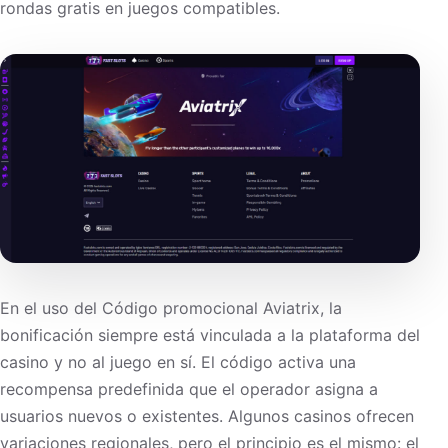
rondas gratis en juegos compatibles.
En el uso del Código promocional Aviatrix, la
bonificación siempre está vinculada a la plataforma del
casino y no al juego en sí. El código activa una
recompensa predefinida que el operador asigna a
usuarios nuevos o existentes. Algunos casinos ofrecen
variaciones regionales, pero el principio es el mismo: el