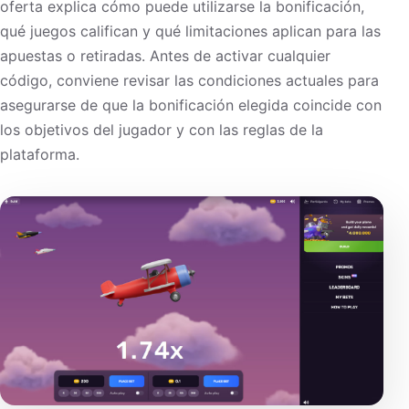
oferta explica cómo puede utilizarse la bonificación,
qué juegos califican y qué limitaciones aplican para las
apuestas o retiradas. Antes de activar cualquier
código, conviene revisar las condiciones actuales para
asegurarse de que la bonificación elegida coincide con
los objetivos del jugador y con las reglas de la
plataforma.