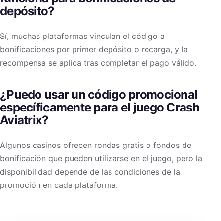
depósito?
Sí, muchas plataformas vinculan el código a
bonificaciones por primer depósito o recarga, y la
recompensa se aplica tras completar el pago válido.
¿Puedo usar un código promocional
específicamente para el juego Crash
Aviatrix?
Algunos casinos ofrecen rondas gratis o fondos de
bonificación que pueden utilizarse en el juego, pero la
disponibilidad depende de las condiciones de la
promoción en cada plataforma.