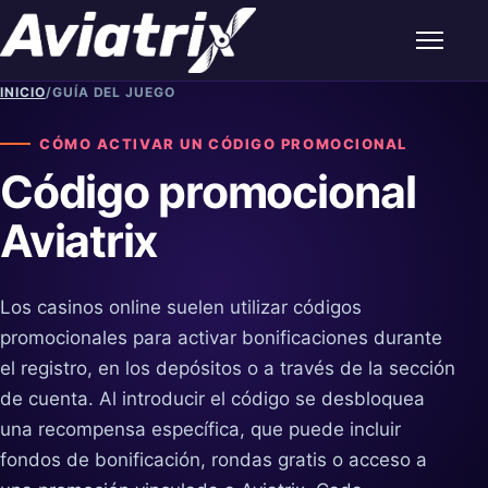
Open me
INICIO
/
GUÍA DEL JUEGO
CÓMO ACTIVAR UN CÓDIGO PROMOCIONAL
Código promocional
Aviatrix
Los casinos online suelen utilizar códigos
promocionales para activar bonificaciones durante
el registro, en los depósitos o a través de la sección
de cuenta. Al introducir el código se desbloquea
una recompensa específica, que puede incluir
fondos de bonificación, rondas gratis o acceso a